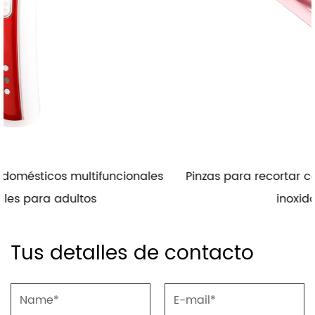
nales
Pinzas para recortar cejas luminosas LED de a
inoxidable OH-E07
Tus detalles de contacto