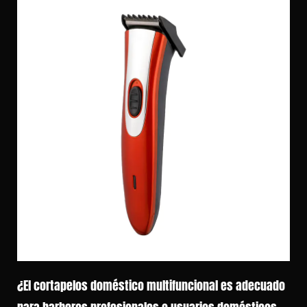
¿El cortapelos doméstico multifuncional es adecuado