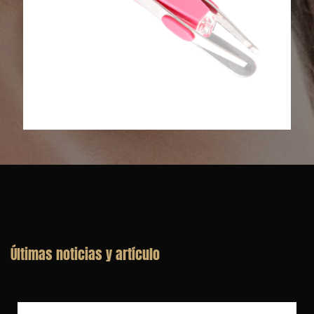
Pinzas para cejas con herramientas
de belleza de acero inoxidable con
luz LED OH-E01
Últimas noticias y artículo